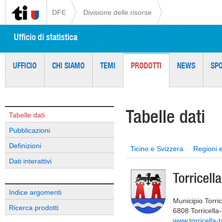
DFE
Divisione delle risorse
Ufficio di statistica
UFFICIO
CHI SIAMO
TEMI
PRODOTTI
NEWS
SP
Tabelle dati
Tabelle dati
Pubblicazioni
Definizioni
Ticino e Svizzera
Regioni 
Dati interattivi
Torricell
Indice argomenti
Municipio Torri
Ricerca prodotti
6808 Torricella
www.torricella-