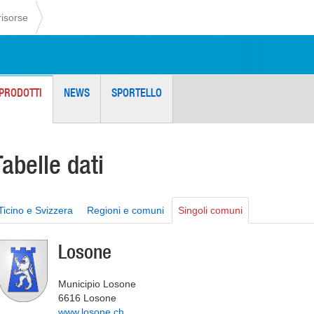
risorse
PRODOTTI
NEWS
SPORTELLO
Tabelle dati
Ticino e Svizzera
Regioni e comuni
Singoli comuni
Losone
Municipio Losone
6616 Losone
www.losone.ch