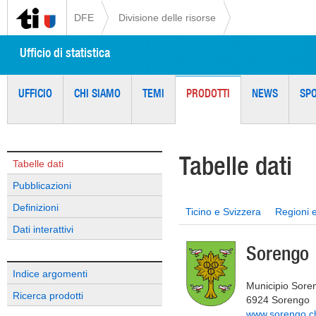
DFE
Divisione delle risorse
Ufficio di statistica
UFFICIO
CHI SIAMO
TEMI
PRODOTTI
NEWS
SP
Tabelle dati
Tabelle dati
Pubblicazioni
Definizioni
Ticino e Svizzera
Regioni 
Dati interattivi
Sorengo
Indice argomenti
Municipio Sore
Ricerca prodotti
6924 Sorengo
www.sorengo.c